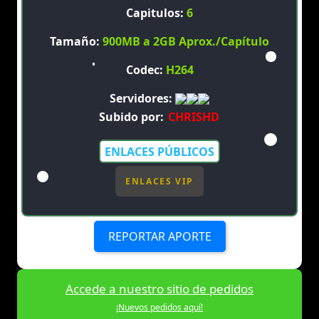
Capitulos:
6
Tamaño:
900MB a 2GB Aprox./Capítulo
Codec:
H264
Servidores:
Subido por:
CHRISHD
ENLACES PÚBLICOS
ENLACES VIP
REPORTAR APORTE
Accede a nuestro sitio de pedidos
¡Nuevos pedidos aquí!