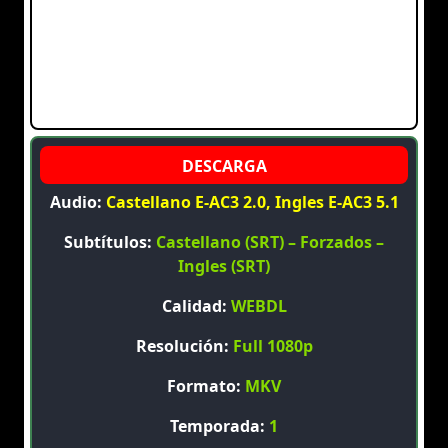
Audio:
Castellano E-AC3 2.0, Ingles E-AC3 5.1
Subtítulos:
Castellano (SRT) – Forzados –
Ingles (SRT)
Calidad:
WEBDL
Resolución:
Full 1080p
Formato:
MKV
Temporada:
1