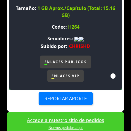
Tamaño:
1 GB Aprox./Capítulo (Total: 15.16
GB)
Codec:
H264
Servidores:
Subido por:
CHRISHD
ENLACES PÚBLICOS
ENLACES VIP
REPORTAR APORTE
Accede a nuestro sitio de pedidos
¡Nuevos pedidos aquí!