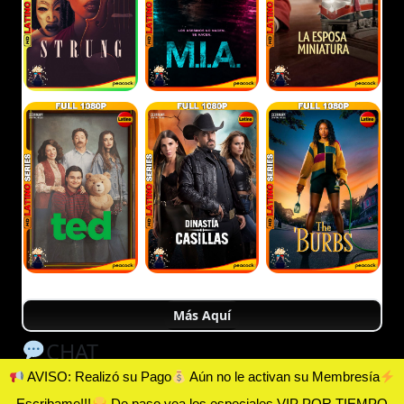
Más Aquí
CHAT
AVISO: Realizó su Pago
Aún no le activan su Membresía
Escribame!!!
De paso vea los especiales VIP POR TIEMPO