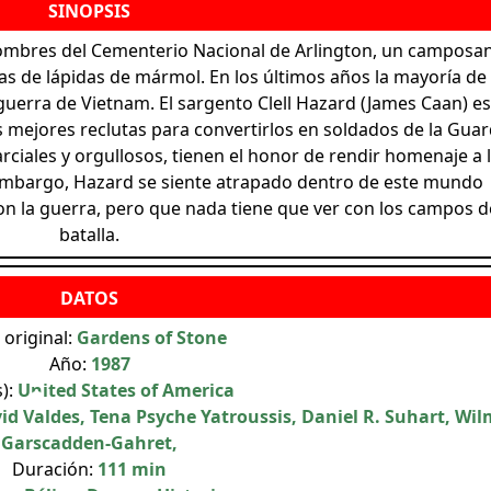
 nombres del Cementerio Nacional de Arlington, un camposa
s de lápidas de mármol. En los últimos años la mayoría de 
guerra de Vietnam. El sargento Clell Hazard (James Caan) e
mejores reclutas para convertirlos en soldados de la Guar
ciales y orgullosos, tienen el honor de rendir homenaje a 
mbargo, Hazard se siente atrapado dentro de este mundo
con la guerra, pero que nada tiene que ver con los campos d
batalla.
 original:
Gardens of Stone
Año:
1987
s):
United States of America
id Valdes, Tena Psyche Yatroussis, Daniel R. Suhart, Wi
Garscadden-Gahret,
Duración:
111 min