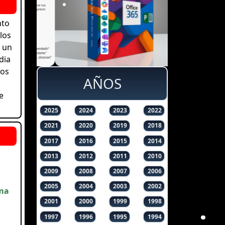
nto
los
s un
dia
los
AÑOS
e
2025
2024
2023
2022
2021
2020
2019
2018
2017
2016
2015
2014
2013
2012
2011
2010
2009
2008
2007
2006
2005
2004
2003
2002
lma
2001
2000
1999
1998
1997
1996
1995
1994