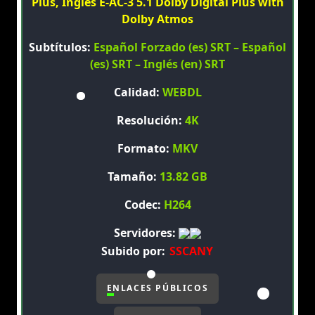
Plus, Inglés E-AC-3 5.1 Dolby Digital Plus with
Dolby Atmos
Subtítulos:
Español Forzado (es) SRT – Español
(es) SRT – Inglés (en) SRT
Calidad:
WEBDL
Resolución:
4K
Formato:
MKV
Tamaño:
13.82 GB
Codec:
H264
Servidores:
Subido por:
SSCANY
ENLACES PÚBLICOS