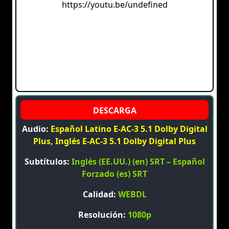
https://youtu.be/undefined
Audio:
Español Latino E-AC-3 5.1 Dolby Digital
Plus, Inglés E-AC-3 5.1 Dolby Digital Plus
Subtítulos:
Inglés (EE.UU.) (en) SRT – Español
Forzado (es) SRT
Calidad:
WEBDL
Resolución:
1080p