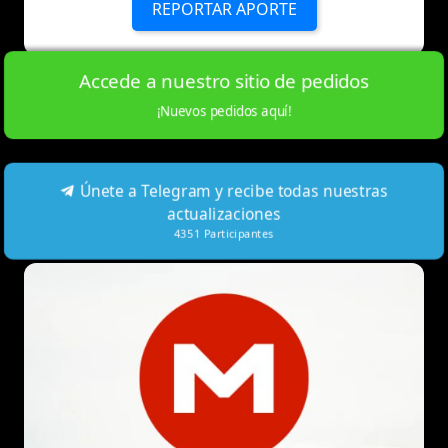
REPORTAR APORTE
Accede a nuestro sitio de pedidos
¡Nuevos pedidos aquí!
Únete a Telegram y recibe todas nuestras
actualizaciones
4351
Participantes