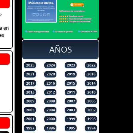
s
a en
es
AÑOS
2025
2024
2023
2022
2021
2020
2019
2018
2017
2016
2015
2014
2013
2012
2011
2010
2009
2008
2007
2006
2005
2004
2003
2002
2001
2000
1999
1998
1997
1996
1995
1994