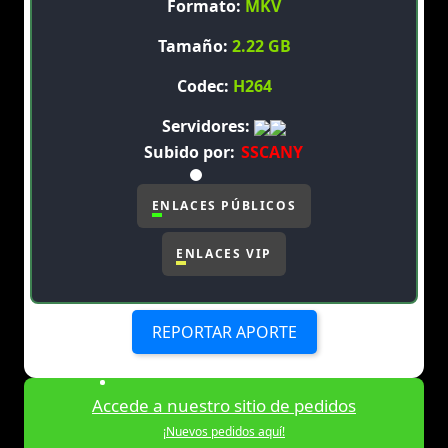
Formato:
MKV
Tamaño:
2.22 GB
Codec:
H264
Servidores:
Subido por:
SSCANY
ENLACES PÚBLICOS
ENLACES VIP
REPORTAR APORTE
Accede a nuestro sitio de pedidos
¡Nuevos pedidos aquí!