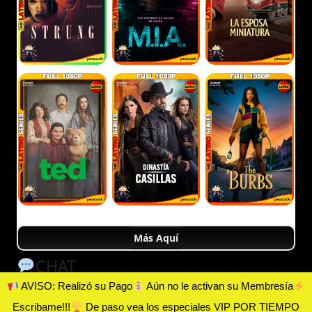
Más Aquí
CHAT
AVISO: Realizó su Pago
Aún no le activan su Membresía
Escribame!!!
De paso vea los especiales VIP POR TIEMPO