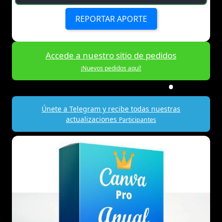
REPORTAR APORTE
Accede a nuestro sitio de pedidos
¡Nuevos pedidos aquí!
Únete a Telegram y recibe todas nuestras
actualizaciones
Participantes