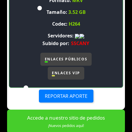
Formato:
MKV
Tamaño:
3.52 GB
Codec:
H264
Servidores:
Subido por:
SSCANY
ENLACES PÚBLICOS
ENLACES VIP
REPORTAR APORTE
Accede a nuestro sitio de pedidos
¡Nuevos pedidos aquí!