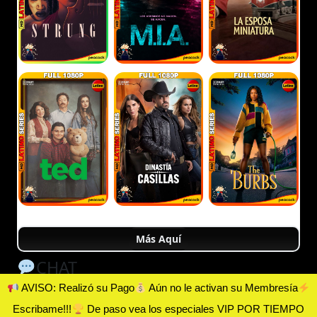
Más Aquí
CHAT
AVISO: Realizó su Pago
Aún no le activan su Membresía
Escribame!!!
De paso vea los especiales VIP POR TIEMPO