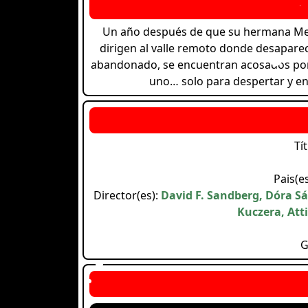
Un año después de que su hermana Mel
dirigen al valle remoto donde desaparec
abandonado, se encuentran acosados ​​p
uno… solo para despertar y e
Tí
Pais(e
Director(es):
David F. Sandberg, Dóra Sá
Kuczera, Att
G