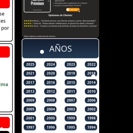
se
tes
 por
AÑOS
2025
2024
2023
2022
2021
2020
2019
2018
2017
2016
2015
2014
alma
2013
2012
2011
2010
2009
2008
2007
2006
2005
2004
2003
2002
2001
2000
1999
1998
1997
1996
1995
1994