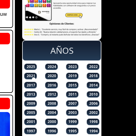
auw
AÑOS
2025
2024
2023
2022
2021
2020
2019
2018
2017
2016
2015
2014
2013
2012
2011
2010
2009
2008
2007
2006
2005
2004
2003
2002
2001
2000
1999
1998
1997
1996
1995
1994