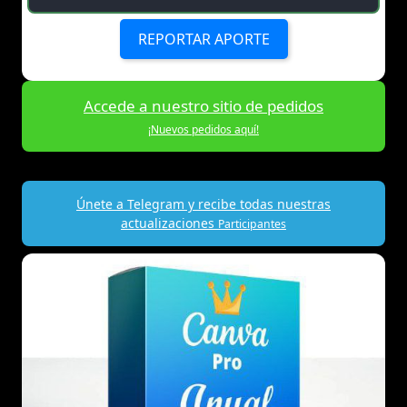
REPORTAR APORTE
Accede a nuestro sitio de pedidos
¡Nuevos pedidos aquí!
Únete a Telegram y recibe todas nuestras
actualizaciones
Participantes