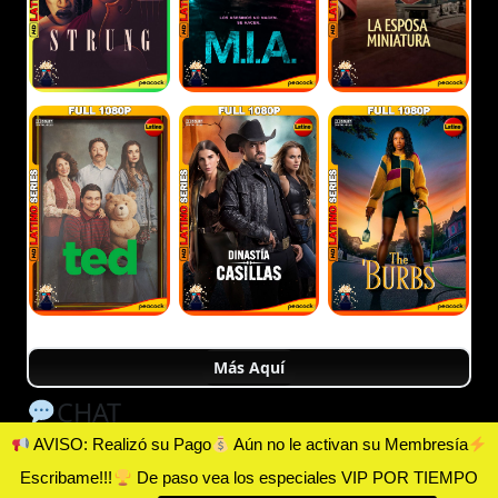
Más Aquí
CHAT
AVISO: Realizó su Pago
Aún no le activan su Membresía
Escribame!!!
De paso vea los especiales VIP POR TIEMPO
HDLATINO © 2025