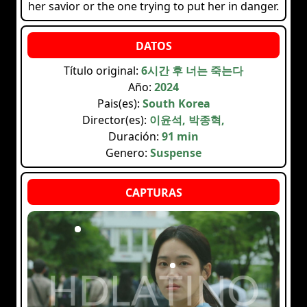
her savior or the one trying to put her in danger.
Título original:
6시간 후 너는 죽는다
Año:
2024
Pais(es):
South Korea
Director(es):
이윤석, 박종혁,
Duración:
91 min
Genero:
Suspense