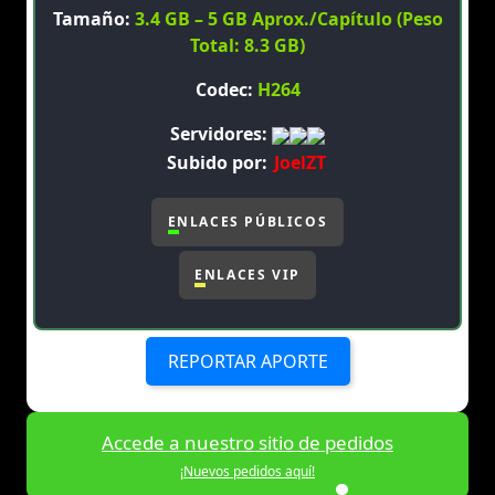
Tamaño:
3.4 GB – 5 GB Aprox./Capítulo (Peso
Total: 8.3 GB)
Codec:
H264
Servidores:
Subido por:
JoelZT
ENLACES PÚBLICOS
ENLACES VIP
REPORTAR APORTE
Accede a nuestro sitio de pedidos
¡Nuevos pedidos aquí!