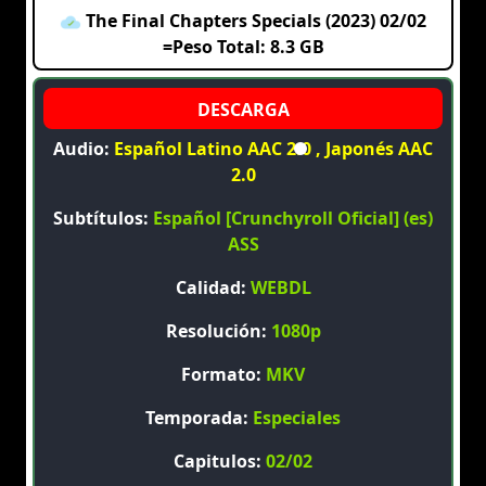
The Final Chapters Specials (2023) 02/02
=Peso Total: 8.3 GB
Audio:
Español Latino AAC 2.0 , Japonés AAC
2.0
Subtítulos:
Español [Crunchyroll Oficial] (es)
ASS
Calidad:
WEBDL
Resolución:
1080p
Formato:
MKV
Temporada:
Especiales
Capitulos:
02/02