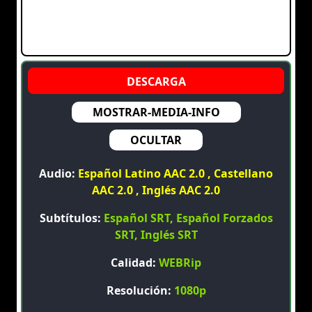
MOSTRAR-MEDIA-INFO
OCULTAR
Audio:
Español Latino AAC 2.0 , Castellano
AAC 2.0 , Inglés AAC 2.0
Subtítulos:
Español SRT, Español Forzados
SRT, Inglés SRT
Calidad:
WEBRip
Resolución:
1080p