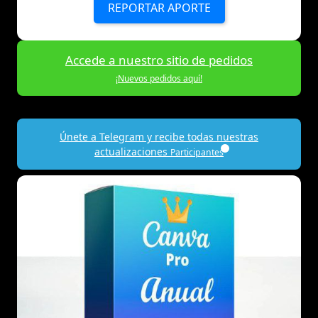
REPORTAR APORTE
Accede a nuestro sitio de pedidos
¡Nuevos pedidos aquí!
Únete a Telegram y recibe todas nuestras
actualizaciones
Participantes