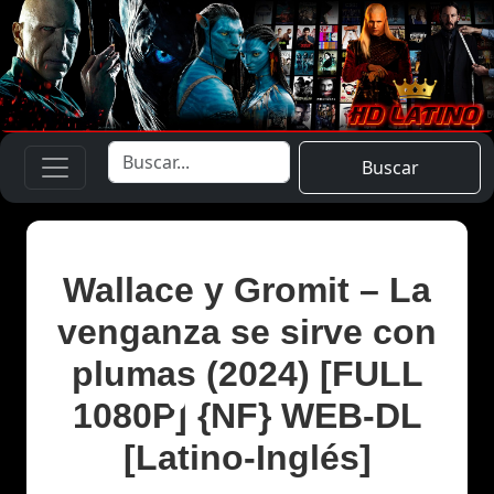
Buscar
Wallace y Gromit – La
venganza se sirve con
plumas (2024) [FULL
1080P] {NF} WEB-DL
[Latino-Inglés]