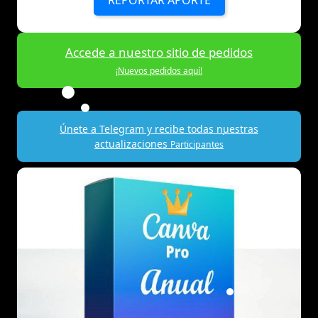
REPORTAR APORTE
Accede a nuestro sitio de pedidos
¡Nuevos pedidos aquí!
Únete a Telegram y recibe todas nuestras
actualizaciones
Participantes