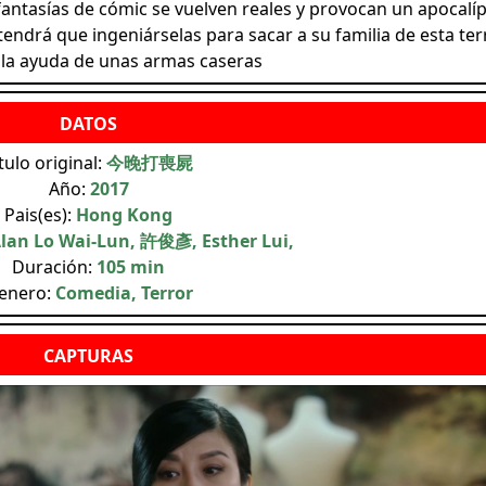
antasías de cómic se vuelven reales y provocan un apocalíp
ndrá que ingeniárselas para sacar a su familia de esta terr
n la ayuda de unas armas caseras
tulo original:
今晚打喪屍
Año:
2017
Pais(es):
Hong Kong
lan Lo Wai-Lun, 許俊彥, Esther Lui,
Duración:
105 min
enero:
Comedia, Terror