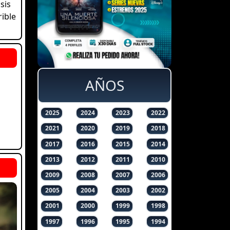
sis
ible
AÑOS
2025
2024
2023
2022
2021
2020
2019
2018
2017
2016
2015
2014
2013
2012
2011
2010
2009
2008
2007
2006
2005
2004
2003
2002
2001
2000
1999
1998
1997
1996
1995
1994